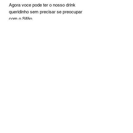
Agora voce pode ter o nosso drink
queridinho sem precisar se preocupar
com o Sifão
Neste Kit esta incluso,
03L de Moscow Mule Bastet Pronto
para 15 drinks*
01L Mix Espuma Bastet para seu drink
*CADA LITRO SERVE EM MÉDIA 5
DRINKS SEGUINDO A QUANTIDADE
PADRÃO DO COQUETEL
Contato
(43) 99914-3552
contato@djpeventos.com